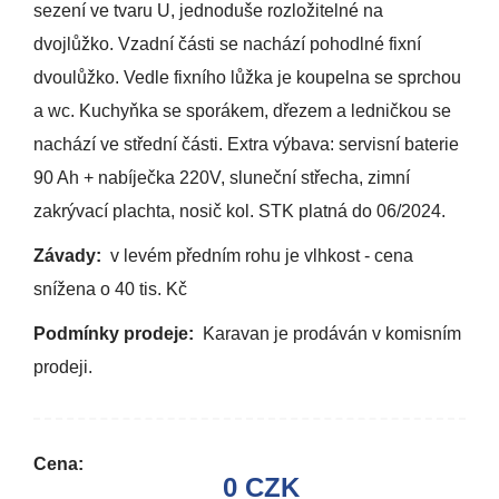
sezení ve tvaru U, jednoduše rozložitelné na
dvojlůžko. Vzadní části se nachází pohodlné fixní
dvoulůžko. Vedle fixního lůžka je koupelna se sprchou
a wc. Kuchyňka se sporákem, dřezem a ledničkou se
nachází ve střední části. Extra výbava: servisní baterie
90 Ah + nabíječka 220V, sluneční střecha, zimní
zakrývací plachta, nosič kol. STK platná do 06/2024.
Závady:
v levém předním rohu je vlhkost - cena
snížena o 40 tis. Kč
Podmínky prodeje:
Karavan je prodáván v komisním
prodeji.
Cena:
0 CZK