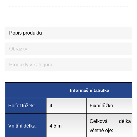
Popis produktu
Obrázky
Produkty v kategorii
Informační tabulka
Počet lůžek:
4
Fixní lůžko
Celková délka
Vnitřní délka:
4,5 m
včetně oje: