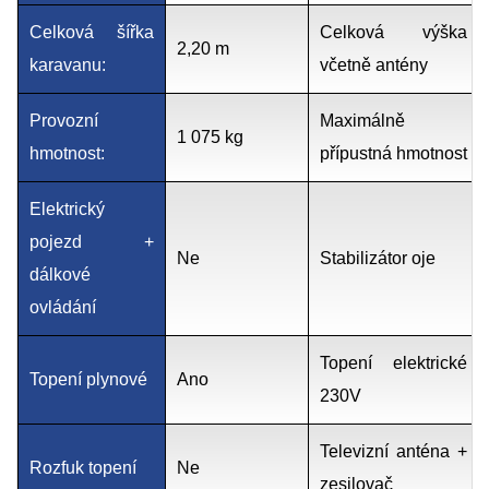
Celková šířka
Celková výška
2,20 m
karavanu:
včetně antény
Provozní
Maximálně
1 075 kg
hmotnost:
přípustná hmotnost
Elektrický
pojezd +
Ne
Stabilizátor oje
dálkové
ovládání
Topení elektrické
Topení plynové
Ano
230V
Televizní anténa +
Rozfuk topení
Ne
zesilovač