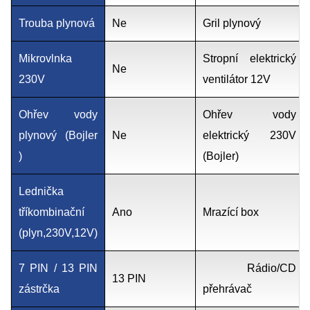
Trouba plynová
Ne
Gril plynový
Mikrovlnka
Stropní elektrický
Ne
230V
ventilátor 12V
Ohřev vody
Ohřev vody
plynový (Bojler
Ne
elektrický 230V
)
(Bojler)
Lednička
tříkombinační
Ano
Mrazící box
(plyn,230V,12V)
7 PIN / 13 PIN
Rádio/CD
13 PIN
zástrčka
přehrávač