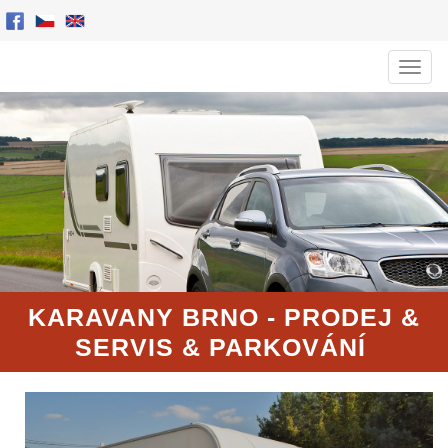
Men
KARAVANY BRNO - PRODEJ
&
SERVIS
& PARKOVÁNÍ