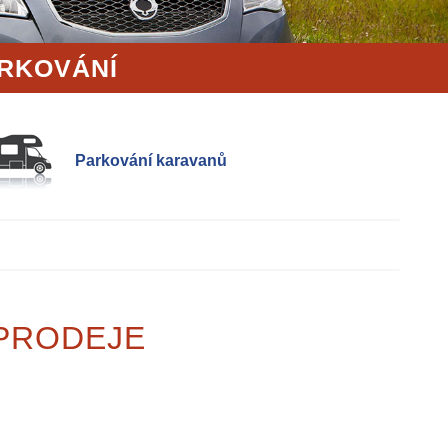
ARKOVÁNÍ
Parkování karavanů
 PRODEJE