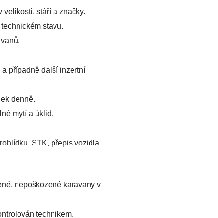
elikosti, stáří a značky.
 technickém stavu.
avanů.
 a případně další inzertní
nek denně.
né mytí a úklid.
ohlídku, STK, přepis vozidla.
zené, nepoškozené karavany v
ontrolován technikem.