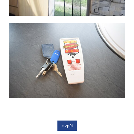
« zpět