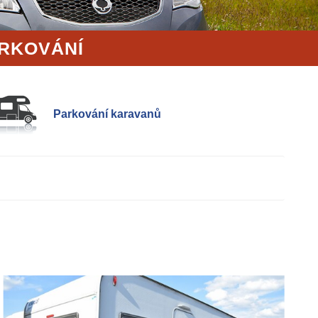
ARKOVÁNÍ
Parkování karavanů