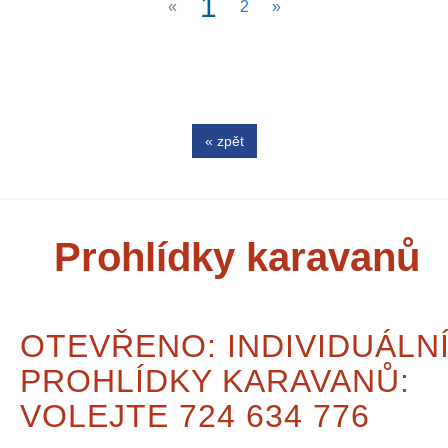
(current)
1
«
2
»
« zpět
Prohlídky karavanů
OTEVŘENO: INDIVIDUÁLN
PROHLÍDKY KARAVANŮ:
VOLEJTE 724 634 776